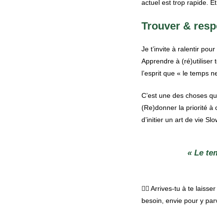
actuel est trop rapide. Et
Trouver & resp
Je t’invite à ralentir pou
Apprendre à (ré)utiliser
l’esprit que « le temps n
C’est une des choses que
(Re)donner la priorité à 
d’initier un art de vie S
« Le te
👉🏾 Arrives-tu à te lai
besoin, envie pour y par