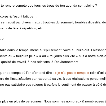
e de te rendre compte que tous les trous de ton agenda sont pleins ?
corps & l’esprit fatigue…
 se traduit par divers maux : troubles du sommeil, troubles digestifs, d
aux de tête à répétition, etc
e ?
installe dans le temps, mène à l’épuisement, voire au burn-out. Laissant
nte au « toujours plus » & au « toujours plus vite » nuit à notre bien-ê
 qualité de travail, à nos relations, à l’environnement…
uer de temps où l’on s’entend dire :
« je n’ai pas le temps »
(clin d’œi
naître de l’insatisfaction par rapport à sa vie, à ses réalisations personne
de ne pas satisfaire ses valeurs & parfois le sentiment de passer à côté d
de plus en plus de personnes. Nous sommes nombreux & nombreuses à