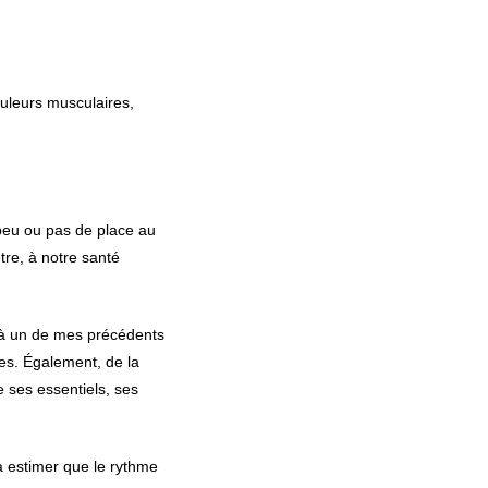
ouleurs musculaires,
 peu ou pas de place au
tre, à notre santé
l à un de mes précédents
lles. Également, de la
e ses essentiels, ses
 estimer que le rythme