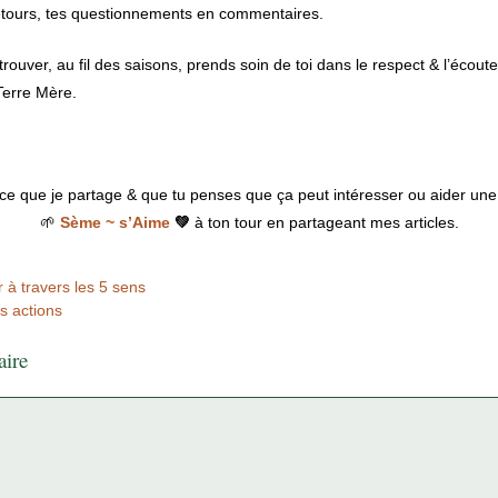
s retours, tes questionnements en commentaires.
rouver, au fil des saisons, prends soin de toi dans le respect & l’écout
 Terre Mère.
ce que je partage & que tu penses que ça peut intéresser ou aider une
🌱
Sème ~ s’Aime
💚
à ton tour en partageant mes articles.
ir à travers les 5 sens
s actions
aire