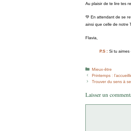
Au plaisir de te lire te
💚 En attendant de se ret
ainsi que celle de notre
Flavia,
P.S :
Si tu aimes 
Catégories
Mieux-être
Printemps : l’accueill
Trouver du sens à se
Laisser un comment
Commentaire