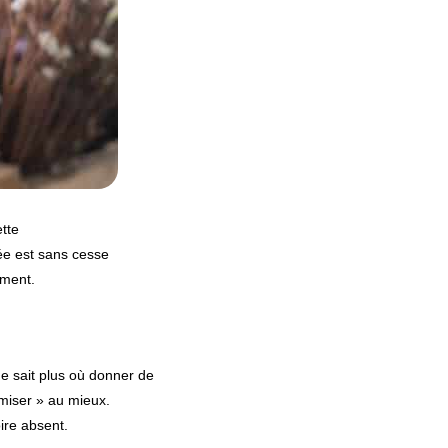
ette
vée est sans cesse
ement.
ne sait plus où donner de
timiser » au mieux.
ire absent.