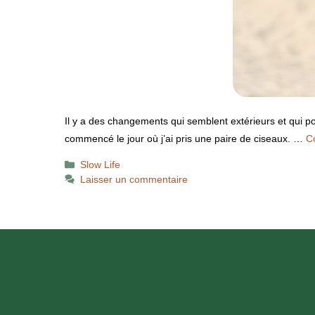
Il y a des changements qui semblent extérieurs et qui p
commencé le jour où j’ai pris une paire de ciseaux. …
Co
Catégories
Slow Life
Laisser un commentaire