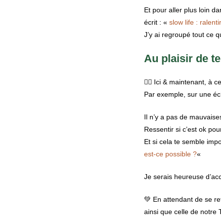
Et pour aller plus loin da
écrit : «
slow life : ralen
J’y ai regroupé tout ce 
Au plaisir de te
👉🏾 Ici & maintenant, à 
Par exemple, sur une éch
Il n’y a pas de mauvaises
Ressentir si c’est ok pou
Et si cela te semble impo
est-ce possible ?
«
Je serais heureuse d’accu
💚 En attendant de se ret
ainsi que celle de notre