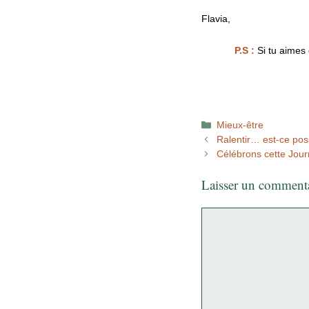
Flavia,
P.S :
Si tu aimes 
Catégories
Mieux-être
Ralentir… est-ce pos
Célébrons cette Journ
Laisser un comment
Commentaire