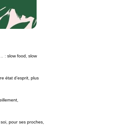
… : slow food, slow
e état d’esprit, plus
eillement,
r soi, pour ses proches,