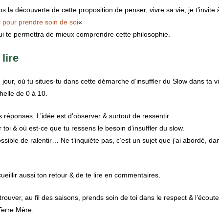
ns la découverte de cette proposition de penser, vivre sa vie, je t’invite à 
tir pour prendre soin de soi
«
qui te permettra de mieux comprendre cette philosophie.
 lire
ce jour, où tu situes-tu dans cette démarche d’insuffler du Slow dans ta v
elle de 0 à 10.
 réponses. L’idée est d’observer & surtout de ressentir.
r toi & où est-ce que tu ressens le besoin d’insuffler du slow.
ssible de ralentir… Ne t’inquiète pas, c’est un sujet que j’ai abordé, dan
eillir aussi ton retour & de te lire en commentaires.
rouver, au fil des saisons, prends soin de toi dans le respect & l’écout
 Terre Mère.