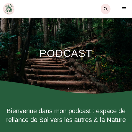
Aller
ME
au
contenu
PODCAST
Bienvenue dans mon podcast : espace de
reliance de Soi vers les autres & la Nature