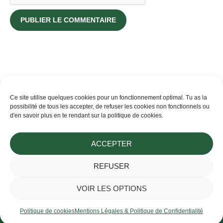
Ce site utilise quelques cookies pour un fonctionnement optimal. Tu as la
possibilité de tous les accepter, de refuser les cookies non fonctionnels ou
d'en savoir plus en te rendant sur la politique de cookies.
ACCEPTER
Flavia ~ Cultivatrice de douceur au rythme du Vivant
REFUSER
Artisanale, saisonnière, amoureuse du simple
VOIR LES OPTIONS
Politique de cookies
Mentions Légales & Politique de Confidentialité
©2026 Slow Leaf |
Code de Déontologie
·
CGU
·
CGV
·
Contact