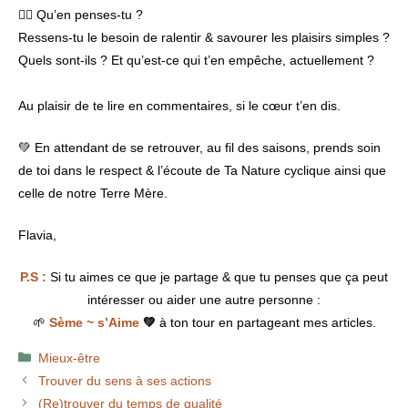
👉🏾 Qu’en penses-tu ?
Ressens-tu le besoin de ralentir & savourer les plaisirs simples ?
Quels sont-ils ? Et qu’est-ce qui t’en empêche, actuellement ?
Au plaisir de te lire en commentaires, si le cœur t’en dis.
💚 En attendant de se retrouver, au fil des saisons, prends soin
de toi dans le respect & l’écoute de Ta Nature cyclique ainsi que
celle de notre Terre Mère.
Flavia,
P.S :
Si tu aimes ce que je partage & que tu penses que ça peut
intéresser ou aider une autre personne :
🌱
Sème ~ s’Aime
💚
à ton tour en partageant mes articles.
Catégories
Mieux-être
Trouver du sens à ses actions
(Re)trouver du temps de qualité