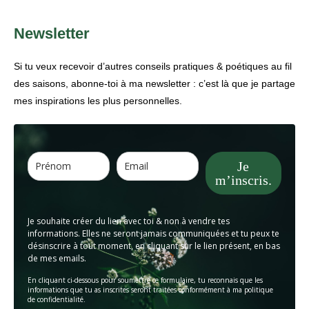
Newsletter
Si tu veux recevoir d’autres conseils pratiques & poétiques au fil
des saisons, abonne-toi à ma newsletter : c’est là que je partage
mes inspirations les plus personnelles.
Je
m’inscris.
Je souhaite créer du lien avec toi & non à vendre tes
informations. Elles ne seront jamais communiquées et tu peux te
désinscrire à tout moment, en cliquant sur le lien présent, en bas
de mes emails.
En cliquant ci-dessous pour soumettre ce formulaire, tu reconnais que les
informations que tu as inscrites seront traitées conformément à ma politique
de confidentialité.