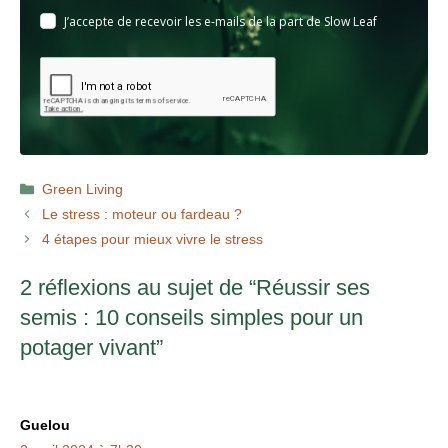
J’accepte de recevoir les e-mails de la part de Slow Leaf
Catégories
Green Living
Le stress : moteur ou fardeau ?
4 étapes pour mieux vivre le stress
2 réflexions au sujet de “Réussir ses
semis : 10 conseils simples pour un
potager vivant”
Guelou